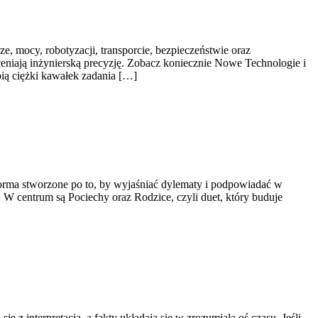
ze, mocy, robotyzacji, transporcie, bezpieczeństwie oraz
ceniają inżynierską precyzję. Zobacz koniecznie Nowe Technologie i
bią ciężki kawałek zadania […]
forma stworzone po to, by wyjaśniać dylematy i podpowiadać w
. W centrum są Pociechy oraz Rodzice, czyli duet, który buduje
z interpretacją, a fakty układają się w zrozumiałą oś czasu. Jeśli