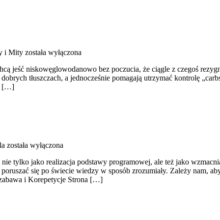
y i Mity
została wyłączona
cą jeść niskowęglowodanowo bez poczucia, że ciągle z czegoś rezygnu
dobrych tłuszczach, a jednocześnie pomagają utrzymać kontrolę „carbsów”
a […]
la
została wyłączona
li nie tylko jako realizacja podstawy programowej, ale też jako wzma
 poruszać się po świecie wiedzy w sposób zrozumiały. Zależy nam, aby 
zabawa i Korepetycje Strona […]
)