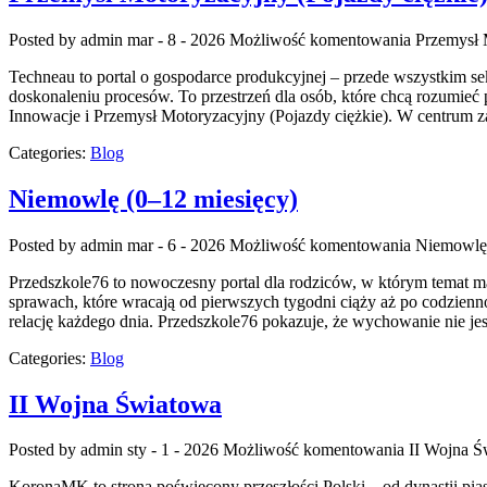
Posted by admin
mar - 8 - 2026
Możliwość komentowania
Przemysł 
Techneau to portal o gospodarce produkcyjnej – przede wszystkim sekto
doskonaleniu procesów. To przestrzeń dla osób, które chcą rozumieć
Innowacje i Przemysł Motoryzacyjny (Pojazdy ciężkie). W centrum zai
Categories:
Blog
Niemowlę (0–12 miesięcy)
Posted by admin
mar - 6 - 2026
Możliwość komentowania
Niemowlę 
Przedszkole76 to nowoczesny portal dla rodziców, w którym temat m
sprawach, które wracają od pierwszych tygodni ciąży aż po codziennoś
relację każdego dnia. Przedszkole76 pokazuje, że wychowanie nie je
Categories:
Blog
II Wojna Światowa
Posted by admin
sty - 1 - 2026
Możliwość komentowania
II Wojna Ś
KoronaMK to strona poświęcony przeszłości Polski – od dynastii piast