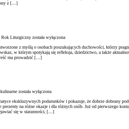
zony z […]
i Rok Liturgiczny
została wyłączona
s stworzone z myślą o osobach poszukujących duchowości, którzy prag
owskaz, w którym spotykają się refleksja, dziedzictwo, a także aktualn
 treść ma prowadzić […]
 kulinarne
została wyłączona
 tematyce ekskluzywnych podarunków i pokazuje, że dobrze dobrany po
rezenty na różne okazje i dla różnych osób. Już od pierwszego konta
ejawiać się w staranności, […]