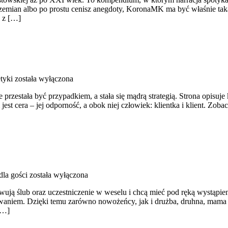
zemian albo po prostu cenisz anegdoty, KoronaMK ma być właśnie taką 
: z […]
tyki
została wyłączona
e przestała być przypadkiem, a stała się mądrą strategią. Strona opisu
t cera – jej odporność, a obok niej człowiek: klientka i klient. Zobac
dla gości
została wyłączona
ją ślub oraz uczestniczenie w weselu i chcą mieć pod ręką wystąpienia,
waniem. Dzięki temu zarówno nowożeńcy, jak i drużba, druhna, mama i
[…]