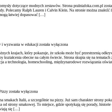
omysły dotyczące modnych zestawów. Strona pralniafoka.com.pl została
dy. Polecamy Ralph Lauren i Calvin Klein. Na stronie można znaleźć lic
 mogą łatwiej dopasować […]
 i wyzwania w edukacji
została wyłączona
ych krajach, który pokazuje, że szkoła może być przestrzenią odkryw
oby kształcenia obecne na całym świecie. Strona skupia się na temat
dukacja a technologia, homeschooling, międzynarodowe rozwiązania oświ
Pizzy
została wyłączona
na smakach Italii, a szczególnie na pizzy. Już sam charakter strony pok
od strony smakowej. To miejsce, gdzie spotykają się porady, historie 
wiają się […]