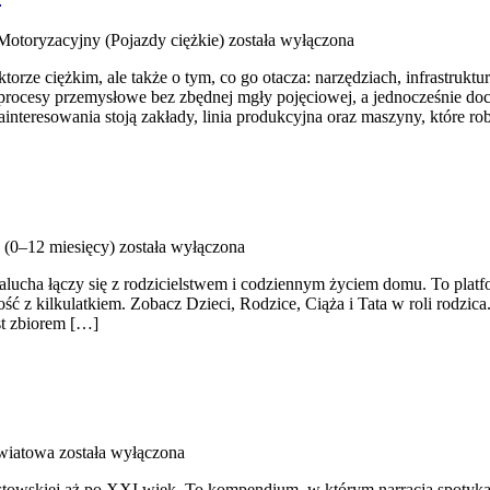
Motoryzacyjny (Pojazdy ciężkie)
została wyłączona
rze ciężkim, ale także o tym, co go otacza: narzędziach, infrastruktur
 procesy przemysłowe bez zbędnej mgły pojęciowej, a jednocześnie do
nteresowania stoją zakłady, linia produkcyjna oraz maszyny, które ro
(0–12 miesięcy)
została wyłączona
alucha łączy się z rodzicielstwem i codziennym życiem domu. To plat
ć z kilkulatkiem. Zobacz Dzieci, Rodzice, Ciąża i Tata w roli rodzica
st zbiorem […]
wiatowa
została wyłączona
owskiej aż po XXI wiek. To kompendium, w którym narracja spotyka się 