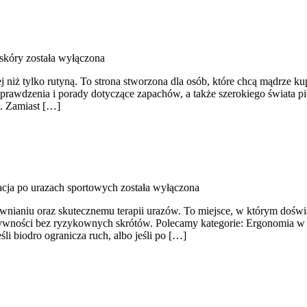
skóry
została wyłączona
ej niż tylko rutyną. To strona stworzona dla osób, które chcą mądrze
sprawdzenia i porady dotyczące zapachów, a także szerokiego świata pi
i. Zamiast […]
acja po urazach sportowych
została wyłączona
wnianiu oraz skutecznemu terapii urazów. To miejsce, w którym doświad
ktywności bez ryzykownych skrótów. Polecamy kategorie: Ergonomia w 
eśli biodro ogranicza ruch, albo jeśli po […]