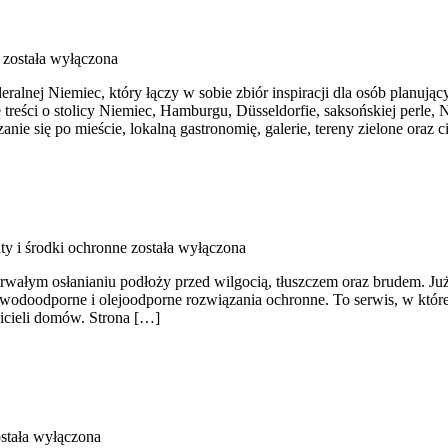
została wyłączona
alnej Niemiec, który łączy w sobie zbiór inspiracji dla osób planując
ę treści o stolicy Niemiec, Hamburgu, Düsseldorfie, saksońskiej perle
e się po mieście, lokalną gastronomię, galerie, tereny zielone oraz c
ty i środki ochronne
została wyłączona
trwałym osłanianiu podłoży przed wilgocią, tłuszczem oraz brudem. Już
ją wodoodporne i olejoodporne rozwiązania ochronne. To serwis, w które
icieli domów. Strona […]
stała wyłączona